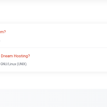
am?
.
e Dream Hosting?
 GNU/Linux (UNIX).