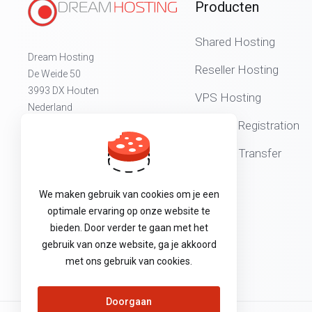
Producten
Shared Hosting
Dream Hosting
Reseller Hosting
De Weide 50
3993 DX Houten
VPS Hosting
Nederland
Domain Registration
📞 +31 (0) 30 604 27 97
Domain Transfer
💬 +31 (0) 30 604 27 97
K.v.K. Utrecht: 30185280
We maken gebruik van cookies om je een
BTW-nr: NL0019.36.664.B.27
optimale ervaring op onze website te
bieden. Door verder te gaan met het
gebruik van onze website, ga je akkoord
met ons gebruik van cookies.
Doorgaan