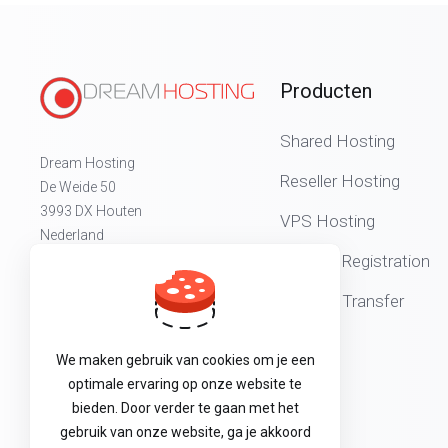
Producten
Shared Hosting
Dream Hosting
Reseller Hosting
De Weide 50
3993 DX Houten
VPS Hosting
Nederland
Domain Registration
📞 +31 (0) 30 604 27 97
Domain Transfer
💬 +31 (0) 30 604 27 97
K.v.K. Utrecht: 30185280
We maken gebruik van cookies om je een
BTW-nr: NL0019.36.664.B.27
optimale ervaring op onze website te
bieden. Door verder te gaan met het
gebruik van onze website, ga je akkoord